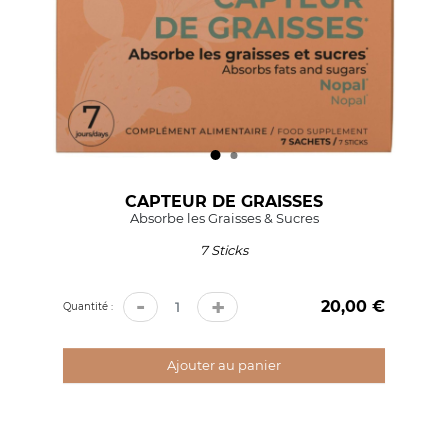
CAPTEUR DE GRAISSES
Absorbe les Graisses & Sucres
7 Sticks
-
+
20,00 €
Prix
Quantité :
Ajouter au panier