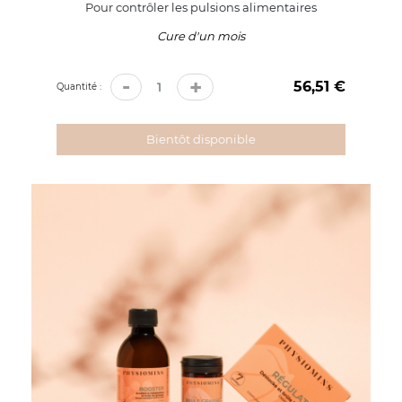
Pour contrôler les pulsions alimentaires
Cure d'un mois
-
+
56,51 €
Prix
Quantité :
Bientôt disponible