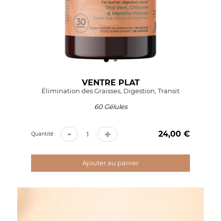
VENTRE PLAT
Élimination des Graisses, Digestion, Transit
60 Gélules
-
+
24,00 €
Prix
Quantité :
Ajouter au panier