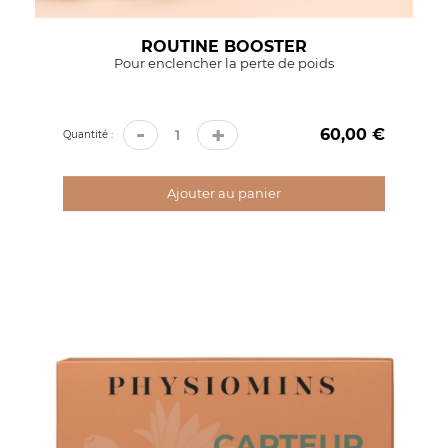
ROUTINE BOOSTER
Pour enclencher la perte de poids
-
+
60,00 €
Prix
Quantité :
Ajouter au panier