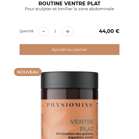
ROUTINE VENTRE PLAT
Pour sculpter et tonifier la zone abdominale
-
+
44,00 €
Prix
Quantité :
Ajouter au panier
NOUVEAU