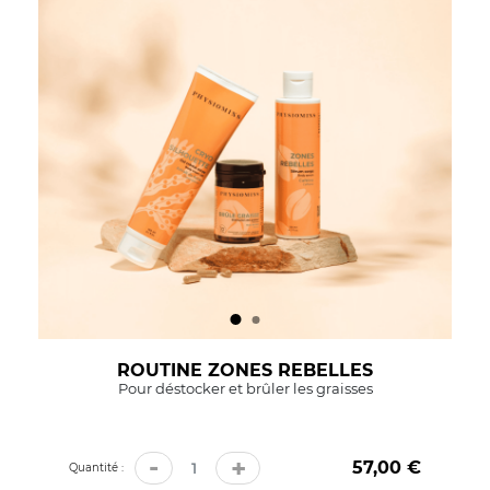
ROUTINE ZONES REBELLES
Pour déstocker et brûler les graisses
-
+
57,00 €
Prix
Quantité :