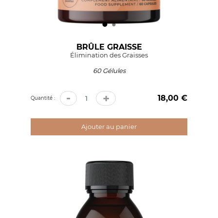
BRÛLE GRAISSE
Élimination des Graisses
60 Gélules
-
+
18,00 €
Prix
Quantité :
Ajouter au panier