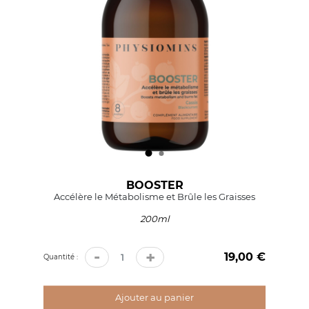
BOOSTER
Accélère le Métabolisme et Brûle les Graisses
200ml
-
+
19,00 €
Prix
Quantité :
Ajouter au panier