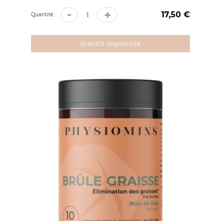
-
+
17,50 €
Prix
Quantité :
Bientôt disponible