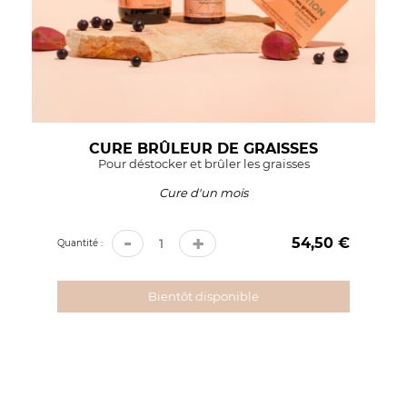
CURE BRÛLEUR DE GRAISSES
Pour déstocker et brûler les graisses
Cure d'un mois
-
+
54,50 €
Prix
Quantité :
Bientôt disponible