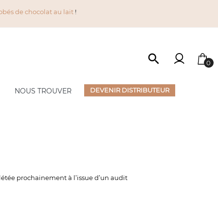
obés de chocolat au lait
!

0
DEVENIR DISTRIBUTEUR
NOUS TROUVER
SÉLECTIONS
Nouveautés
Anti-Gaspillage
Offre du Moment
Accessoires
mplétée prochainement à l’issue d’un audit