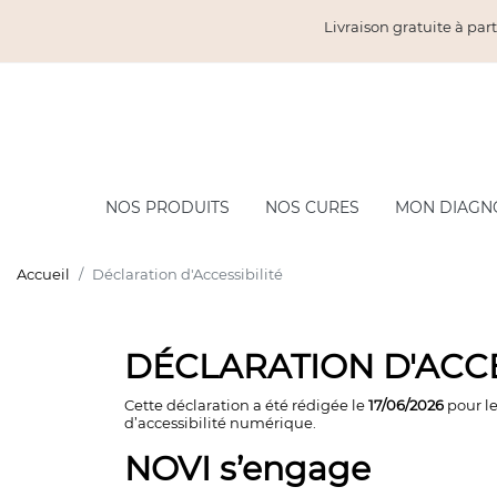
Livraison gratuite à part
NOS PRODUITS
NOS CURES
MON DIAGN
COMPLÉMENTS ALIMENTAIRES
CRÈ
Accueil
Déclaration d'Accessibilité
Minceur & Perte de poids
Min
Dra
Draineurs & Rétention d'eau
DÉCLARATION D'ACCE
Circ
Brûle-graisse
Beau
Cette déclaration a été rédigée le
17/06/2026
pour le
Coupe faim
d’accessibilité numérique.
Les 
Bien-être & Santé
NOVI s’engage
Vitalité & Énergie