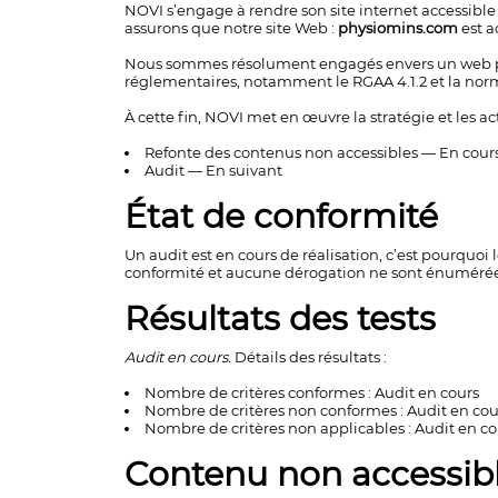
NOVI s’engage à rendre son site internet accessible c
Digestion & Microbiote
assurons que notre site Web :
physiomins.com
est a
Sommeil
Nous sommes résolument engagés envers un web pou
réglementaires, notamment le RGAA 4.1.2 et la no
Immunité
À cette fin, NOVI met en œuvre la stratégie et les ac
Beauté de la Peau
Refonte des contenus non accessibles — En cour
Beauté des Cheveux & Ongles
Audit — En suivant
Les cures
État de conformité
Un audit est en cours de réalisation, c’est pourquo
conformité et aucune dérogation ne sont énumérée
Résultats des tests
Audit en cours.
Détails des résultats :
Nombre de critères conformes : Audit en cours
Nombre de critères non conformes : Audit en cou
Nombre de critères non applicables : Audit en co
Contenu non accessib