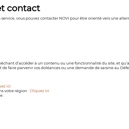
et contact
n service, vous pouvez contacter NOVI pour être orienté vers une alte
pêchant d’accéder à un contenu ou une fonctionnalité du site, et qu’a
it de faire parvenir vos doléances ou une demande de saisine au Défe
ez ici
s votre région :
Cliquez ici
e :