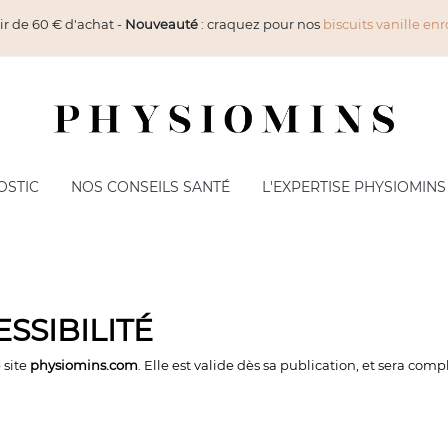
ir de 60 € d'achat -
Nouveauté
: craquez pour nos
biscuits vanille enr
OSTIC
NOS CONSEILS SANTÉ
L'EXPERTISE PHYSIOMINS
MES CORPS
NUTRITION PROTÉINÉE
ceur
Barres Protéinées
inage
Petit-déjeuner & Boissons
SSIBILITÉ
ulation
Soupes & Plats - Desserts
té de la Peau
Snack
 site
physiomins.com
. Elle est valide dès sa publication, et sera co
routines in & out
Apéritif