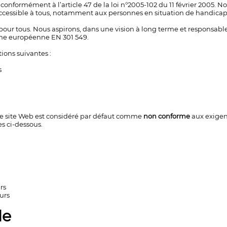
onformément à l’article 47 de la loi n°2005-102 du 11 février 2005. Nous
ccessible à tous, notamment aux personnes en situation de handicap
r tous. Nous aspirons, dans une vision à long terme et responsabl
rme européenne EN 301 549.
tions suivantes :
s
i le site Web est considéré par défaut comme
non conforme
aux exigen
s ci-dessous.
rs
urs
le