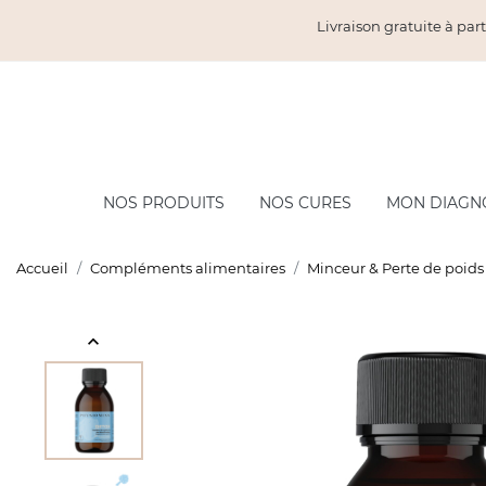
Livraison gratuite à part
NOS PRODUITS
NOS CURES
MON DIAGN
COMPLÉMENTS ALIMENTAIRES
CRÈ
Accueil
Compléments alimentaires
Minceur & Perte de poids
Minceur & Perte de poids
Min
Dra
expand_less
Draineurs & Rétention d'eau
Circ
Brûle-graisse
Beau
Coupe faim
Les 
Bien-être & Santé
Vitalité & Énergie