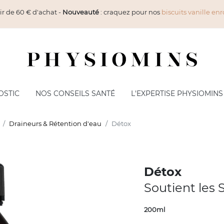
ir de 60 € d'achat -
Nouveauté
: craquez pour nos
biscuits vanille enr
OSTIC
NOS CONSEILS SANTÉ
L'EXPERTISE PHYSIOMINS
MES CORPS
NUTRITION PROTÉINÉE
Draineurs & Rétention d'eau
Détox
ceur
Barres Protéinées
inage
Petit-déjeuner & Boissons
ulation
Soupes & Plats - Desserts
Détox
té de la Peau
Snack
Soutient les 
routines in & out
Apéritif
200ml