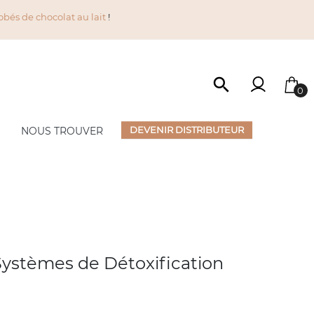
obés de chocolat au lait
!

0
DEVENIR DISTRIBUTEUR
NOUS TROUVER
SÉLECTIONS
Nouveautés
Anti-Gaspillage
Offre du Moment
Accessoires
Systèmes de Détoxification