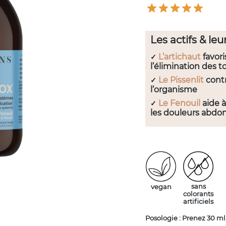
Les actifs & leur
L’artichaut
favori
✓
l’élimination des t
Le Pissenlit
contr
✓
l’organisme
Le Fenouil
aide 
✓
les douleurs abdo
sans
vegan
colorants
artificiels
Posologie : Prenez 30 ml