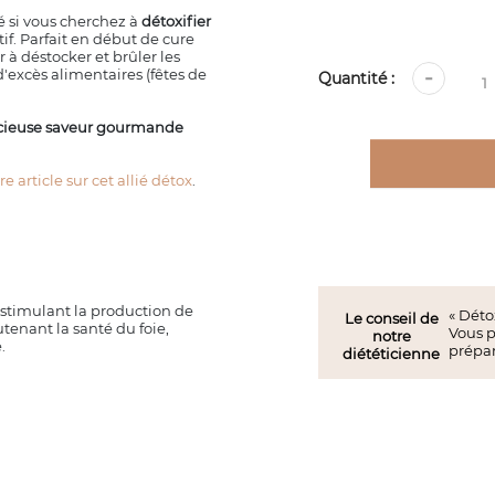
 si vous cherchez à
détoxifier
tif. Parfait en début de cure
 à déstocker et brûler les
'excès alimentaires (fêtes de
Quantité :
cieuse saveur gourmande
re article sur cet allié détox
.
 stimulant la production de
« Déto
Le conseil de
utenant la santé du foie,
Vous p
notre
.
prépar
diététicienne