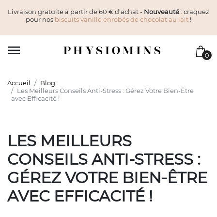
Livraison gratuite à partir de 60 € d'achat -
Nouveauté
: craquez
pour nos
biscuits vanille enrobés de chocolat au lait
!

0
Accueil
Blog
Les Meilleurs Conseils Anti-Stress : Gérez Votre Bien-Être
avec Efficacité !
LES MEILLEURS
CONSEILS ANTI-STRESS :
GÉREZ VOTRE BIEN-ÊTRE
AVEC EFFICACITÉ !