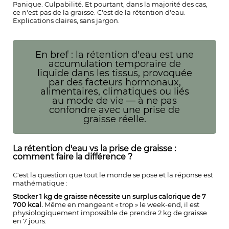
Panique. Culpabilité. Et pourtant, dans la majorité des cas,
ce n'est pas de la graisse. C'est de la rétention d'eau.
Explications claires, sans jargon.
En bref : la rétention d'eau est une
accumulation temporaire de
liquide dans les tissus, provoquée
par des facteurs hormonaux,
alimentaires, climatiques ou liés
au mode de vie — à ne pas
confondre avec une prise de
graisse réelle.
La rétention d'eau vs la prise de graisse :
comment faire la différence ?
C'est la question que tout le monde se pose et la réponse est
mathématique :
Stocker 1 kg de graisse nécessite un surplus calorique de 7
700 kcal.
Même en mangeant « trop » le week-end, il est
physiologiquement impossible de prendre 2 kg de graisse
en 7 jours.