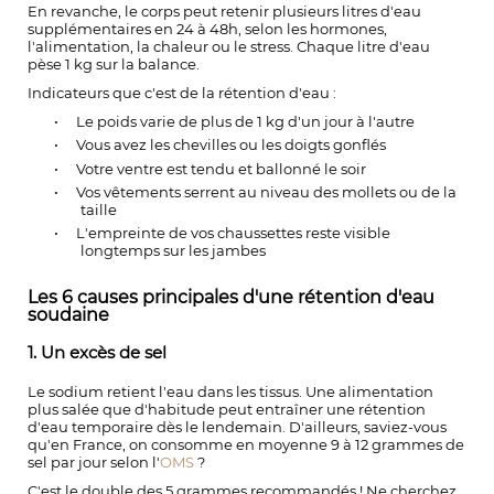
En revanche, le corps peut retenir plusieurs litres d'eau
supplémentaires en 24 à 48h, selon les hormones,
l'alimentation, la chaleur ou le stress. Chaque litre d'eau
pèse 1 kg sur la balance.
Indicateurs que c'est de la rétention d'eau :
•
Le poids varie de plus de 1 kg d'un jour à l'autre
•
Vous avez les chevilles ou les doigts gonflés
•
Votre ventre est tendu et ballonné le soir
•
Vos vêtements serrent au niveau des mollets ou de la
taille
•
L'empreinte de vos chaussettes reste visible
longtemps sur les jambes
Les 6 causes principales d'une rétention d'eau
soudaine
1. Un excès de sel
Le sodium retient l'eau dans les tissus. Une alimentation
plus salée que d'habitude peut entraîner une rétention
d'eau temporaire dès le lendemain. D'ailleurs, saviez-vous
qu'en France, on consomme en moyenne 9 à 12 grammes de
sel par jour selon l'
OMS
?
C'est le double des 5 grammes recommandés ! Ne cherchez